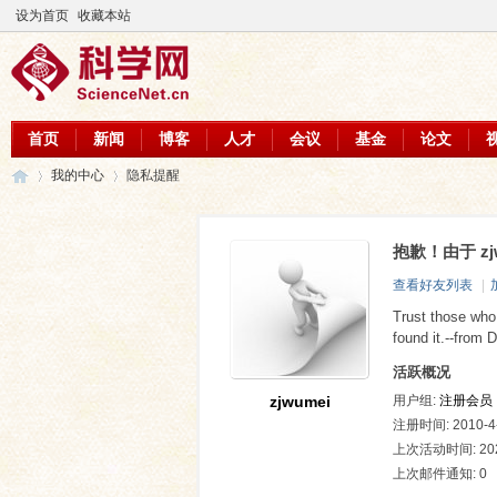
设为首页
收藏本站
首页
新闻
博客
人才
会议
基金
论文
我的中心
隐私提醒
抱歉！由于 z
科
›
›
查看好友列表
|
Trust those who
found it.--from
活跃概况
用户组:
注册会员
zjwumei
注册时间: 2010-4-
上次活动时间: 2025
上次邮件通知: 0
学