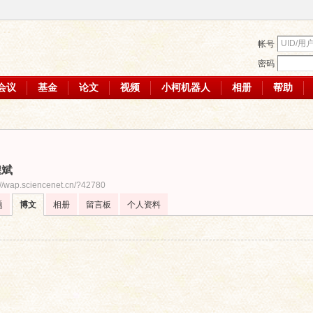
帐号
密码
会议
基金
论文
视频
小柯机器人
相册
帮助
煌斌
://wap.sciencenet.cn/?42780
题
博文
相册
留言板
个人资料