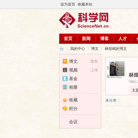
设为首页
收藏本站
首页
新闻
博客
人才
我的中心
博文
林煌斌的博文
博文
发布
加为好友
视频
上传
林
科
›
›
›
发送消息
基金
https
相册
主
收藏
未分类
|
积分
会议
学