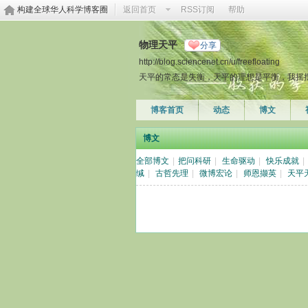
构建全球华人科学博客圈
返回首页
RSS订阅
帮助
物理天平
分享
http://blog.sciencenet.cn/u/freefloating
天平的常态是失衡，天平的理想是平衡，我摇摆着
博客首页
动态
博文
博文
全部博文
|
把问科研
|
生命驱动
|
快乐成就
|
缄
|
古哲先理
|
微博宏论
|
师恩撷英
|
天平