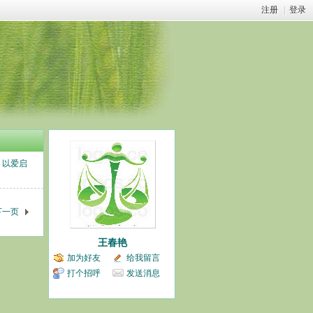
注册
|
登录
以爱启
下一页
王春艳
加为好友
给我留言
打个招呼
发送消息