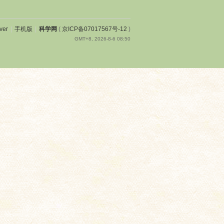
ver
|
手机版
|
科学网
(
京ICP备07017567号-12
)
GMT+8, 2026-8-6 08:50