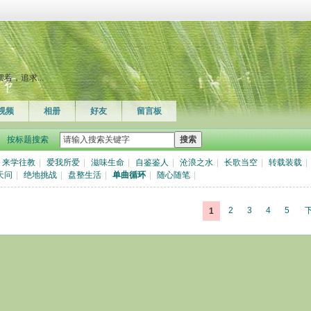
，追求...
视频
相册
好友
留言板
按标题搜索
搜索
来学往教
|
爱我所爱
|
滋味生命
|
自鉴鉴人
|
沧浪之水
|
长歌当空
|
转载装载
|
天问
|
绝地挑战
|
盘整生活
|
单曲循环
|
随心随笔
|
2
3
4
5
1