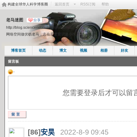
构建全球华人科学博客圈
返回首页
RSS订阅
帮助
老马迷图
分享
http://blog.sciencenet.cn/u/zmpenguestc
网络空间做伏枥老马，志在千里育识途小驹！
博客首页
动态
博文
视频
相册
好友
留言板
您需要登录后才可以留
留言
[86]
安昊
2022-8-9 09:45