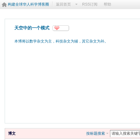
构建全球华人科学博客圈
返回首页
RSS订阅
帮助
天空中的一个模式
分享
http://blog.sciencenet.cn/u/jiangxun
本博将以数学杂文为主，科技杂文为辅，其它杂文为补。
博客首页
动态
博文
视频
相册
好
博文
按标题搜索