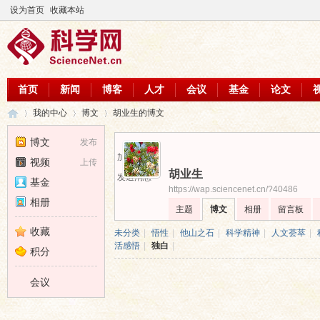
设为首页
收藏本站
首页
新闻
博客
人才
会议
基金
论文
我的中心
博文
胡业生的博文
博文
发布
加为好友
视频
上传
胡业生
科
›
›
›
发送消息
基金
https://wap.sciencenet.cn/?40486
相册
主题
博文
相册
留言板
收藏
未分类
|
悟性
|
他山之石
|
科学精神
|
人文荟萃
|
活感悟
|
独白
|
积分
会议
学