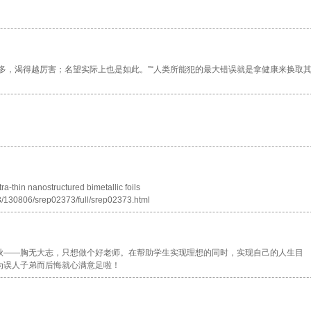
多，渴得越厉害；名望实际上也是如此。”“人类所能犯的最大错误就是拿健康来换取
hin nanostructured bimetallic foils
3/130806/srep02373/full/srep02373.html
秋——胸无大志，只想做个好老师。在帮助学生实现理想的同时，实现自己的人生目
为误人子弟而后悔就心满意足啦！