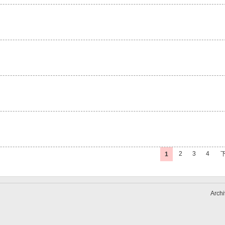
2
3
4
1
Archi