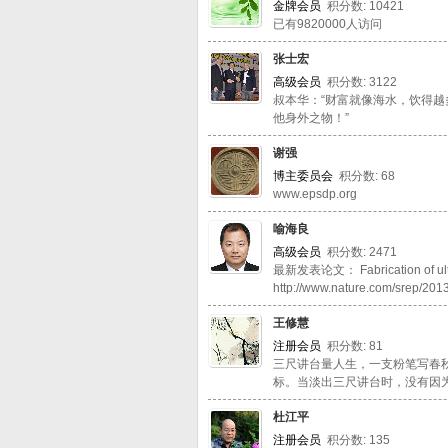
金牌会员
积分数: 10421
已有9820000人访问
张士宏
高级会员
积分数: 3122
叔本华：“财富就像海水，饮得越
他身外之物！”
谢强
博主委员会
积分数: 68
www.epsdp.org
喻海良
高级会员
积分数: 2471
最新发表论文： Fabrication of ultra-t
http://www.nature.com/srep/201
王修慧
注册会员
积分数: 81
三尺讲台量人生，一支粉笔写春
标。当淡出三尺讲台时，没有因
杜江平
注册会员
积分数: 135