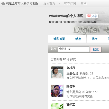
构建全球华人科学博客圈
返回首页
RSS订阅
帮助
whoiswho的个人博客
分享
http://blog.sciencenet.cn/u/whoiswho
博客首页
动态
博文
好友
搜索
当前共有
84
个好友
刘桂秋
注册会员
积分数: 52
好久没登陆博客了。向关心和问
陈儒军
博主委员会
积分数: 677
地球物理探测与实验
孙学军