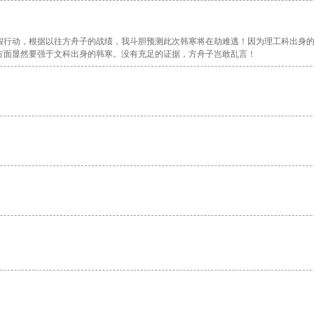
假行动，根据以往方舟子的战绩，我斗胆预测此次韩寒将在劫难逃！因为理工科出身
方面显然要强于文科出身的韩寒。没有充足的证据，方舟子岂敢乱言！