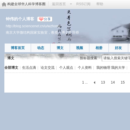
构建全球华人科学博客圈
返回首页
RSS订阅
帮助
钟伟的个人博客
分享
http://blog.sciencenet.cn/u/wzhong
南京大学微结构国家实验室，教授，博士生导师
博客首页
动态
博文
视频
相册
好友
博文
按标题搜索
全部博文
|
生活点滴
|
论文交流
|
个人观点
|
个人资料
|
我的物理 我的大学
|
1 ...
13
14
15