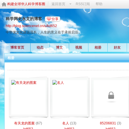
构建全球华人科学博客圈
返回首页
RSS订阅
帮助
科学网史永文的博客
分享
http://blog.sciencenet.cn/u/kd652
中华龙文化源远流长，人生的意义在于承前启后。
博客首页
动态
博文
视频
相册
好友
相册
有关龙的图案
(67)
名人
(13)
85206831
(3)