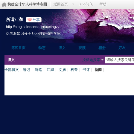
构建全球华人科学博客圈
返回首页
RSS订阅
帮助
所谓江湖
分享
http://blog.sciencenet.cn/u/xingzz
伪老派知识分子 职业理论物理学家
博客首页
动态
博文
视频
相册
好友
博文
按标题搜索
全部博文
|
游记
|
随笔
|
江湖
|
文摘
|
科普
|
书评
|
新闻
|