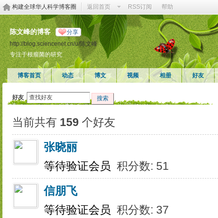
构建全球华人科学博客圈
返回首页
RSS订阅
帮助
陈文峰的博客
分享
http://blog.sciencenet.cn/u/陈文峰
专注于根瘤菌的研究
博客首页
动态
博文
视频
相册
好友
好友
搜索
当前共有
159
个好友
张晓丽
等待验证会员
积分数: 51
信朋飞
等待验证会员
积分数: 37