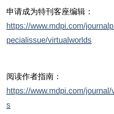
申请成为特刊客座编辑：
https://www.mdpi.com/journal
pecialissue/virtualworlds
阅读作者指南：
https://www.mdpi.com/journal/vi
s