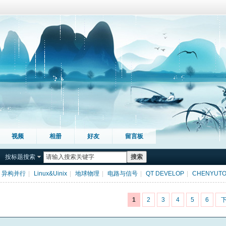
视频
相册
好友
留言板
按标题搜索
搜索
异构并行
|
Linux&Uinix
|
地球物理
|
电路与信号
|
QT DEVELOP
|
CHENYUT
1
2
3
4
5
6