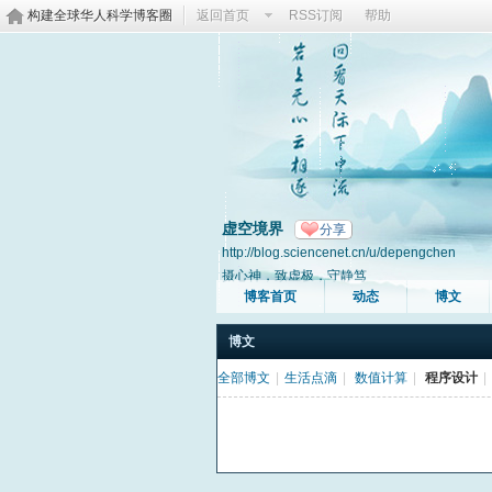
构建全球华人科学博客圈
返回首页
RSS订阅
帮助
虚空境界
分享
http://blog.sciencenet.cn/u/depengchen
摄心神，致虚极，守静笃
博客首页
动态
博文
博文
全部博文
|
生活点滴
|
数值计算
|
程序设计
|