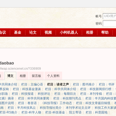
帐号
密码
会议
基金
论文
视频
小柯机器人
相册
帮助
idaobao
://wap.sciencenet.cn/?336909
题
博文
相册
留言板
个人资料
学共同体介绍
|
栏目：主编心语
|
栏目：读者之声
|
栏目：图书推介
|
栏目：书评
界反响
|
栏目：科技基金漫谈
|
栏目：科学共同体介绍
|
栏目：科技新闻排行榜
|
向职场
|
栏目：科技报道
|
科技评论
|
栏目：每期目次
|
栏目：本刊专稿
|
栏目：
文摘》摘录
|
栏目：科学共同体要闻
|
栏目：科技期刊亮点
|
栏目：半月国内科技
面图片说明
|
栏目：卷首语
|
《科技导报》工作动态
|
栏目：科技文章篇目辑缆
|
指南
|
栏目：半月科技风云
|
科技导报社简介
|
本刊学术论文点评
|
科技工作大家
栏目-RS推介
|
栏目-科学人物
|
栏目-科技基金
|
院士寄语
|
栏目：科普园地
|