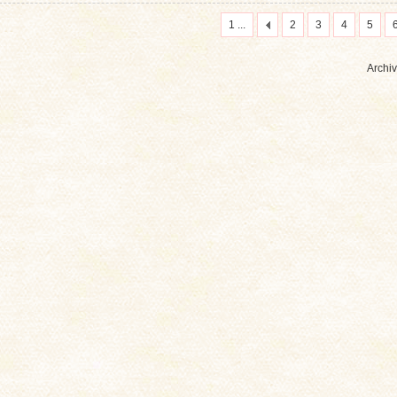
1 ...
2
3
4
5
Archiv