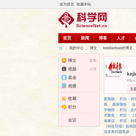
设为首页
收藏本站
首页
新闻
博客
人才
我的中心
博文
kejidaobao的博文
博文
发布
加为好友
视频
上传
kej
科
›
›
›
发送消息
基金
https
相册
主
收藏
新闻稿
|
栏目：科
闻
|
最新预告
|
业
积分
学顿悟
|
栏目：走
术聚焦
|
栏目：《
会议
者建议
|
栏目：封
《科技导报》投稿
语发表问题笔谈·
|
学