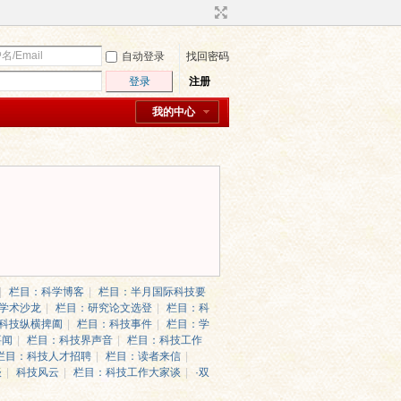
自动登录
找回密码
登录
注册
我的中心
|
栏目：科学博客
|
栏目：半月国际科技要
学术沙龙
|
栏目：研究论文选登
|
栏目：科
科技纵横捭阖
|
栏目：科技事件
|
栏目：学
要闻
|
栏目：科技界声音
|
栏目：科技工作
栏目：科技人才招聘
|
栏目：读者来信
|
谈
|
科技风云
|
栏目：科技工作大家谈
|
·双