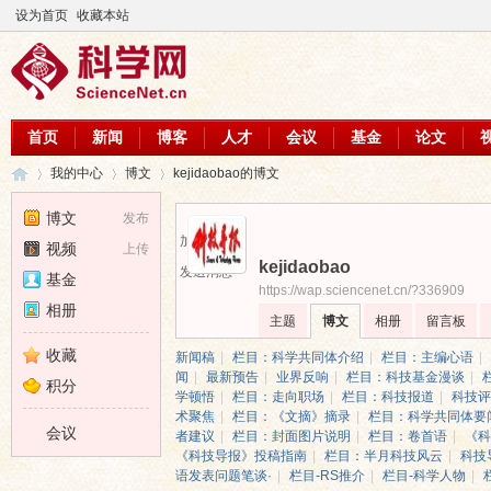
设为首页
收藏本站
首页
新闻
博客
人才
会议
基金
论文
我的中心
博文
kejidaobao的博文
博文
发布
加为好友
视频
上传
kejidaobao
科
›
›
›
发送消息
基金
https://wap.sciencenet.cn/?336909
相册
主题
博文
相册
留言板
收藏
新闻稿
|
栏目：科学共同体介绍
|
栏目：主编心语
|
闻
|
最新预告
|
业界反响
|
栏目：科技基金漫谈
|
积分
学顿悟
|
栏目：走向职场
|
栏目：科技报道
|
科技评
术聚焦
|
栏目：《文摘》摘录
|
栏目：科学共同体要
会议
者建议
|
栏目：封面图片说明
|
栏目：卷首语
|
《科
《科技导报》投稿指南
|
栏目：半月科技风云
|
科技
语发表问题笔谈·
|
栏目-RS推介
|
栏目-科学人物
|
学