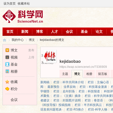
设为首页
收藏本站
首页
新闻
博客
人才
会议
基金
论文
我的中心
博文
kejidaobao的博文
博文
发布
加为好友
视频
上传
kejidaobao
科
›
›
›
发送消息
基金
https://wap.sciencenet.cn/?336909
相册
主题
博文
相册
留言板
收藏
新闻稿
|
栏目：科学共同体介绍
|
栏目：主编心语
|
闻
|
最新预告
|
业界反响
|
栏目：科技基金漫谈
|
积分
学顿悟
|
栏目：走向职场
|
栏目：科技报道
|
科技评
术聚焦
|
栏目：《文摘》摘录
|
栏目：科学共同体要
会议
者建议
|
栏目：封面图片说明
|
栏目：卷首语
|
《科
《科技导报》投稿指南
|
栏目：半月科技风云
|
科技
语发表问题笔谈·
|
栏目-RS推介
|
栏目-科学人物
|
学