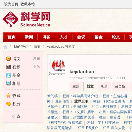
设为首页
收藏本站
首页
新闻
博客
人才
会议
基金
论文
我的中心
博文
kejidaobao的博文
博文
发布
加为好友
视频
上传
kejidaobao
科
›
›
›
发送消息
基金
https://wap.sciencenet.cn/?336909
相册
主题
博文
相册
留言板
收藏
新闻稿
|
栏目：科学共同体介绍
|
栏目：主编心语
|
闻
|
最新预告
|
业界反响
|
栏目：科技基金漫谈
|
积分
学顿悟
|
栏目：走向职场
|
栏目：科技报道
|
科技评
术聚焦
|
栏目：《文摘》摘录
|
栏目：科学共同体要
会议
者建议
|
栏目：封面图片说明
|
栏目：卷首语
|
《科
《科技导报》投稿指南
|
栏目：半月科技风云
|
科技
语发表问题笔谈·
|
栏目-RS推介
|
栏目-科学人物
|
学