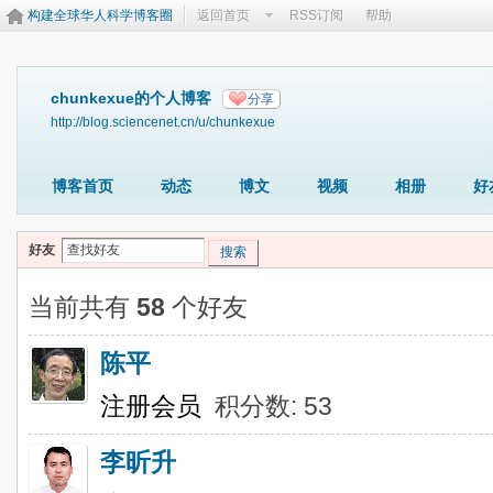
构建全球华人科学博客圈
返回首页
RSS订阅
帮助
chunkexue的个人博客
分享
http://blog.sciencenet.cn/u/chunkexue
博客首页
动态
博文
视频
相册
好
好友
搜索
当前共有
58
个好友
陈平
注册会员
积分数: 53
李昕升