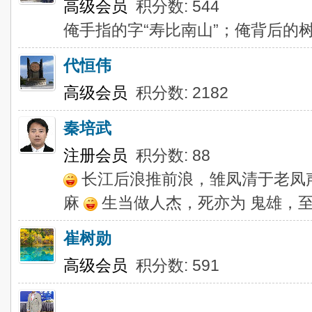
高级会员
积分数: 544
俺手指的字“寿比南山”；俺背后的树
代恒伟
高级会员
积分数: 2182
秦培武
注册会员
积分数: 88
长江后浪推前浪，雏凤清于老凤
麻
生当做人杰，死亦为 鬼雄，
崔树勋
高级会员
积分数: 591