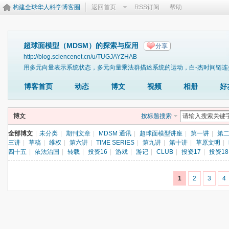
构建全球华人科学博客圈
返回首页
RSS订阅
帮助
超球面模型（MDSM）的探索与应用
分享
http://blog.sciencenet.cn/u/TUGJAYZHAB
用多元向量表示系统状态，多元向量乘法群描述系统的运动，白-杰时间链连接历史和现实： Y(i,
博客首页
动态
博文
视频
相册
好
博文
按标题搜索
全部博文
|
未分类
|
期刊文章
|
MDSM 通讯
|
超球面模型讲座
|
第一讲
|
第
三讲
|
草稿
|
维权
|
第六讲
|
TIME SERIES
|
第九讲
|
第十讲
|
草原文明
|
四十五
|
依法治国
|
转载
|
投资16
|
游戏
|
游记
|
CLUB
|
投资17
|
投资18
1
2
3
4