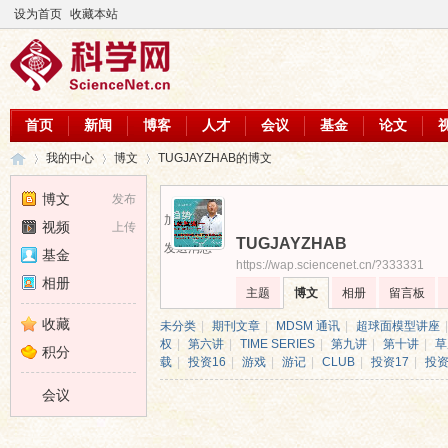
设为首页
收藏本站
首页
新闻
博客
人才
会议
基金
论文
我的中心
博文
TUGJAYZHAB的博文
博文
发布
加为好友
视频
上传
TUGJAYZHAB
科
›
›
›
发送消息
基金
https://wap.sciencenet.cn/?333331
相册
主题
博文
相册
留言板
收藏
未分类
|
期刊文章
|
MDSM 通讯
|
超球面模型讲座
|
权
|
第六讲
|
TIME SERIES
|
第九讲
|
第十讲
|
草
积分
载
|
投资16
|
游戏
|
游记
|
CLUB
|
投资17
|
投资
会议
学