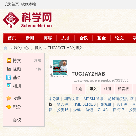
设为首页
收藏本站
首页
新闻
博客
人才
会议
基金
论文
我的中心
博文
TUGJAYZHAB的博文
博文
发布
加为好友
视频
上传
TUGJAYZHAB
科
›
›
›
发送消息
基金
https://wap.sciencenet.cn/?333331
相册
主题
博文
相册
留言板
收藏
未分类
|
期刊文章
|
MDSM 通讯
|
超球面模型讲座
|
权
|
第六讲
|
TIME SERIES
|
第九讲
|
第十讲
|
草
积分
载
|
投资16
|
游戏
|
游记
|
CLUB
|
投资17
|
投资
会议
学