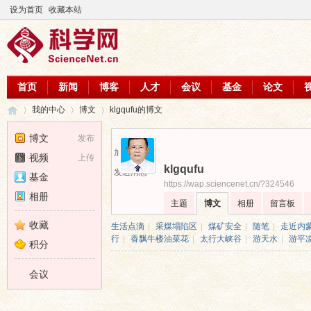
设为首页
收藏本站
首页
新闻
博客
人才
会议
基金
论文
我的中心
博文
klgqufu的博文
博文
发布
加为好友
视频
上传
klgqufu
科
›
›
›
发送消息
基金
https://wap.sciencenet.cn/?324546
相册
主题
博文
相册
留言板
收藏
生活点滴
|
采煤塌陷区
|
煤矿安全
|
随笔
|
走近内
行
|
香飘牛楼油菜花
|
太行大峡谷
|
游天水
|
游平
积分
会议
学