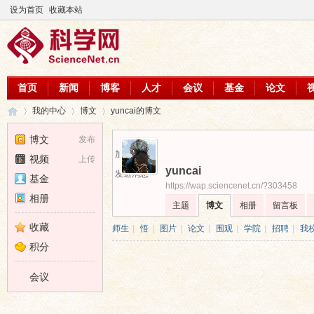
设为首页
收藏本站
首页
新闻
博客
人才
会议
基金
论文
我的中心
博文
yuncai的博文
博文
发布
加为好友
视频
上传
yuncai
科
›
›
›
发送消息
基金
https://wap.sciencenet.cn/?303458
相册
主题
博文
相册
留言板
收藏
师生
|
悟
|
图片
|
论文
|
围观
|
学院
|
招聘
|
我
积分
会议
学