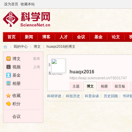
设为首页
收藏本站
首页
新闻
博客
人才
会议
基金
论文
我的中心
博文
huaqx2016的博文
博文
发布
加为好友
视频
上传
huaqx2016
科
›
›
›
发送消息
基金
https://wap.sciencenet.cn/?3031747
相册
主题
博文
相册
留言板
收藏
科研评述
|
科技历史
|
科普杂谈
|
历史回顾
|
书评
积分
会议
学