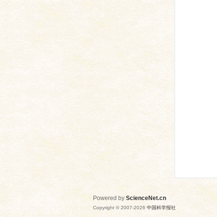
网
Powered by
ScienceNet.cn
Copyright © 2007-
2026
中国科学报社