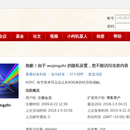
帐号
密码
会议
基金
论文
视频
小柯机器人
相册
帮助
抱歉！由于 wujingzhi 的隐私设置，您不能访问当前内容
查看好友列表
|
加为好友
|
打个招呼
|
发送消息
NSFC. 有空再来写点这么长时间来的经历和感触。
活跃概况
用户组:
注册会员
扩展用户组:
博客用户
注册时间: 2009-8-22 12:36
最后访问: 2018-1-5 04:21
ingzhi
上次活动时间: 2018-1-5 03:58
上次发表时间: 2015-9-22 20
上次邮件通知: 0
所在时区: (GMT +10:00) 
墨尔本, 悉尼, 海参崴
博客访问量: 486484
好友数: 256