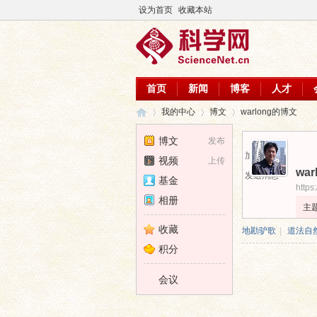
设为首页
收藏本站
首页
新闻
博客
人才
我的中心
博文
warlong的博文
博文
发布
加为好友
视频
上传
war
科
›
›
›
发送消息
基金
https
相册
主
收藏
地勘驴歌
|
道法自
积分
会议
学