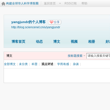
构建全球华人科学博客圈
返回首页
RSS订阅
帮助
yangjundr的个人博客
分享
http://blog.sciencenet.cn/u/yangjundr
博客首页
动态
博文
视频
相册
好
博文
按标题搜索
全部博文
|
未分类
|
科普
|
观点评述
|
学而有感
|
杂谈
|