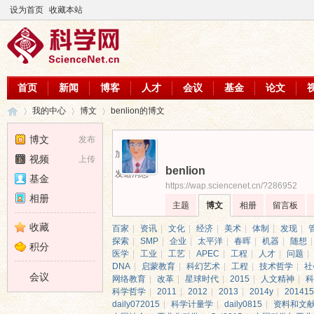
设为首页
收藏本站
首页
新闻
博客
人才
会议
基金
论文
我的中心
博文
benlion的博文
博文
发布
加为好友
视频
上传
benlion
科
›
›
›
发送消息
基金
https://wap.sciencenet.cn/?286952
相册
主题
博文
相册
留言板
收藏
百家
|
资讯
|
文化
|
经济
|
美术
|
体制
|
发现
|
探索
|
SMP
|
企业
|
太平洋
|
春晖
|
机器
|
随想
|
积分
医学
|
工业
|
工艺
|
APEC
|
工程
|
人才
|
问题
|
DNA
|
启蒙教育
|
科幻艺术
|
工程
|
技术哲学
|
社
会议
网络教育
|
改革
|
星球时代
|
2015
|
人文精神
|
科
科学哲学
|
2011
|
2012
|
2013
|
2014y
|
201415
daily072015
|
科学计量学
|
daily0815
|
资料和文
学