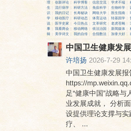
理
|
创新评论
|
科学博客
|
信息交流
|
学术不端
|
生
|
流行病学
|
科研方法
|
免疫科学
|
生物科学
|
识
|
我的日记
|
长寿秘诀
|
网络大学
|
医生指南
|
学
|
移动医疗
|
科研动态
|
体育运动
|
转基因学
|
说
|
医学史家
|
今日热点
|
文革研究
|
老虎苍蝇
|
事
|
我看两会
|
移动网络
|
依法治国
|
新闻媒体
|
辑
|
美学诗文
|
我的自传
|
合指数法
|
加拿大好
|
中国卫生健康发展报
网
许培扬
2026-7-29 14
中国卫生健康发展报告（
https://mp.weixi
足“健康中国”战略
业发展成就， 分析
设提供理论支撑与实践
疗、 ...