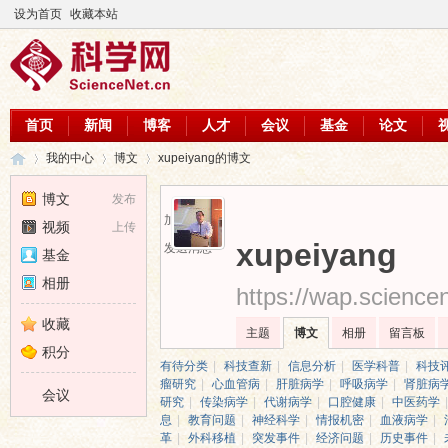
设为首页
收藏本站
首页
新闻
博客
人才
会议
基金
论文
我的中心
博文
xupeiyang的博文
博文
发布
加为好友
视频
上传
科
›
›
›
xupeiyang
发送消息
基金
相册
https://wap.science
收藏
主题
博文
相册
留言板
积分
有待分类
|
科技查新
|
信息分析
|
医学科普
|
科技
瘤研究
|
心血管病
|
肝脏病学
|
呼吸病学
|
肾脏病
会议
研究
|
传染病学
|
代谢病学
|
口腔健康
|
中医药学
|
息
|
教育问题
|
神经科学
|
情报机密
|
血液病学
|
革
|
外科移植
|
突发事件
|
经济问题
|
历史事件
|
学