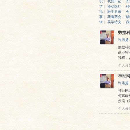
识
|
我的日记
|
长
学
|
移动医疗
|
科
说
|
医学史家
|
今
事
|
我看两会
|
移
辑
|
美学诗文
|
我
数据
许培扬
数据科
商业智
网
过程，以
个人分
神经
许培扬
神经网
何赋能
疾病（如
个人分