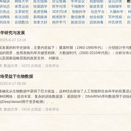
寿秘诀
|
网络大学
|
医生指南
|
珍宝收藏
|
学术会议
|
我爱唱歌
|
诺贝尔奖
|
数
研动态
|
体育运动
|
转基因学
|
哲学伦理
|
干细胞学
|
旅游美景
|
动植物学
|
世
日热点
|
文革研究
|
老虎苍蝇
|
3D打印术
|
智能科学
|
信息平台
|
大脑科学
|
动网络
|
依法治国
|
新闻媒体
|
精准医学
|
微信微博
|
创业创新
|
写作投稿
|
台
的自传
|
合指数法
|
加拿大好
|
画作学习
|
旅游活动
|
冠状病毒
|
许氏研究
|
历
科学研究与发展
2025-6-27 13:18
技发展的科学史脉络，主要内容如下： 奠基时期（1960-1990年代）：介绍统计学
能的萌芽，使用表格列举关键里程碑。 大数据时代（2000-2010年代初）：分析分
及国家战略层面的政策支持。 AI驱动 ...
类:
数据共享
|
4223 次阅读
|
没有评论
网络受益于生物数据
2025-6-17 08:06
络确实从生物数据中获得了巨大收益， 这种结合推动了人工智能和生命科学的双重进
神经网络： 提供丰富、复杂的训练数据源： 基因组学： DNA/RNA序列数据用于训
DeepVariant用于变异检测）、 ...
类:
数据共享
|
2418 次阅读
|
没有评论