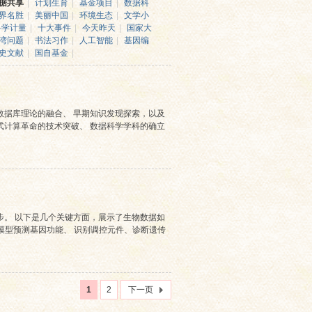
据共享
|
计划生育
|
基金项目
|
数据科
界名胜
|
美丽中国
|
环境生态
|
文学小
科学计量
|
十大事件
|
今天昨天
|
国家大
湾问题
|
书法习作
|
人工智能
|
基因编
史文献
|
国自基金
|
与数据库理论的融合、 早期知识发现探索，以及
布式计算革命的技术突破、 数据科学学科的确立
步。 以下是几个关键方面，展示了生物数据如
练模型预测基因功能、 识别调控元件、诊断遗传
1
2
下一页