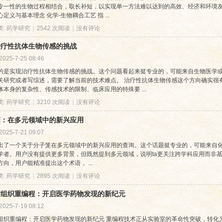
专一性的生物过程相结合，取长补短，以实现单一方法难以达到的高效、经济和环境友
定义与基本理念 化学-生物耦合工艺 指 ...
类:
药学研究
|
2542 次阅读
|
没有评论
治疗性抗体生物传感的挑战
2025-7-25 08:46
的是实现治疗性抗体生物传感的挑战。这个问题看起来挺专业的，可能来自生物医学
关研究或者写综述，需要了解当前的技术难点。 治疗性抗体生物传感这个方向确实很
体本身的复杂性、传感技术的限制、临床应用的特殊要 ...
类:
药学研究
|
3210 次阅读
|
没有评论
笼：在多元领域中的新兴应用
2025-7-21 09:07
出了一个关于分子笼在多元领域中的新兴应用的查询。这个话题挺专业的，可能来自
学者。用户没有提供更多背景，但既然提到多元领域，说明ta更关注跨学科应用而非基
方向，用户能精准提出这个术语， ...
类:
药学研究
|
2895 次阅读
|
没有评论
与组织重编程：开启医学药物发现的新纪元
2025-7-19 08:12
组织重编程：开启医学药物发现的新纪元 重编程技术正从实验室的革命性突破，转化