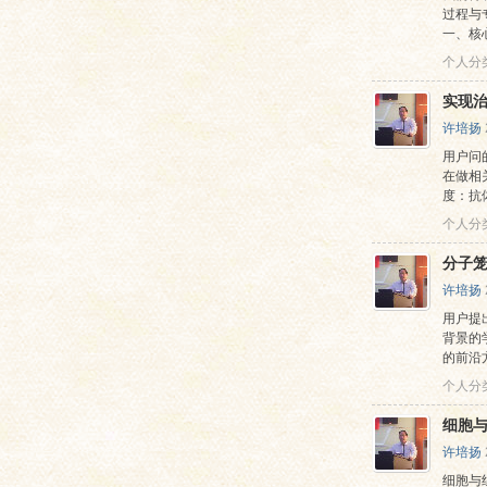
过程与
一、核心
个人分
实现
许培扬
用户问
在做相
度：抗
个人分
分子
许培扬
用户提
背景的
的前沿
个人分
细胞
许培扬
细胞与