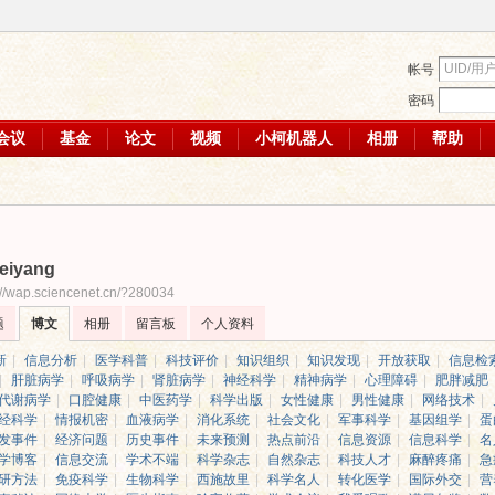
帐号
密码
会议
基金
论文
视频
小柯机器人
相册
帮助
eiyang
://wap.sciencenet.cn/?280034
题
博文
相册
留言板
个人资料
新
|
信息分析
|
医学科普
|
科技评价
|
知识组织
|
知识发现
|
开放获取
|
信息检
|
肝脏病学
|
呼吸病学
|
肾脏病学
|
神经科学
|
精神病学
|
心理障碍
|
肥胖减肥
代谢病学
|
口腔健康
|
中医药学
|
科学出版
|
女性健康
|
男性健康
|
网络技术
|
经科学
|
情报机密
|
血液病学
|
消化系统
|
社会文化
|
军事科学
|
基因组学
|
蛋
发事件
|
经济问题
|
历史事件
|
未来预测
|
热点前沿
|
信息资源
|
信息科学
|
名
学博客
|
信息交流
|
学术不端
|
科学杂志
|
自然杂志
|
科技人才
|
麻醉疼痛
|
急
研方法
|
免疫科学
|
生物科学
|
西施故里
|
科学名人
|
转化医学
|
国际外交
|
营