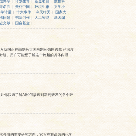
据共享
|
计划生育
|
基金项目
|
数据科
界名胜
|
美丽中国
|
环境生态
|
文学小
科学计量
|
十大事件
|
今天昨天
|
国家大
湾问题
|
书法习作
|
人工智能
|
基因编
史文献
|
国自基金
|
S1SRiQjA 我国正在由制药大国向制药强国跨越 已深度
业命题。用户可能想了解这个跨越的具体内涵，
让你快速了解AI如何渗透到新药研发的各个环
技术领域的重要研究方向，它旨在将高效的化学