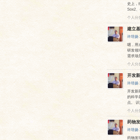
史上，
Sox2
个人分
建立
许培扬
嗯，用
研发领
需求场
个人分
开发
许培扬
开发新
的科学
点。 识
个人分
药物
许培扬
药物发