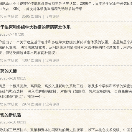
细胞命运不可逆转的传统教条曾长期主导学界认知。2006年，日本科学家山中伸弥团队通
、c-Myc、Klf4），首次将体细胞重编程为诱导多能干细 ...
类:
药学研究
|
3595 次阅读
|
没有评论
基于临床和多组学大数据的新药研发体系
2025-7-7 07:30
户提出了一个关于建立基于临床和多组学大数据的新药研发体系的议题。 这显然是个
域的从业者、 决策者或研究者。从问题表述的简洁性和术语使用的精准度来看，用户
景，但这类问题通常出现在两种情境： ...
类:
药学研究
|
4307 次阅读
|
没有评论
新药的关键
2025-6-18 09:15
药是一个极其复杂、高风险、高投入且耗时的系统工程， 涉及多个学科和环节的紧密
基础与靶点选择： 深入理解疾病机制： 对疾病（如癌症、阿尔茨海默病、 自身免疫
别和验证“靶点”： 找到一个 ...
类:
药学研究
|
2974 次阅读
|
没有评论
发现的新机遇
2025-6-16 08:33
现领域正经历技术、政策和资本协同驱动的历史性变革， 以下从核心技术突破、中国