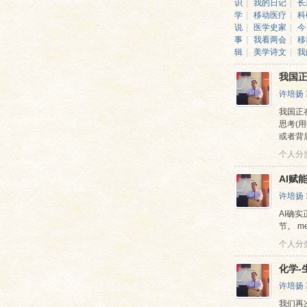
识
|
我的日记
|
长
学
|
移动医疗
|
科
说
|
医学史家
|
今
事
|
我看两会
|
移
辑
|
美学诗文
|
我
我国
许培扬
我国正在
思考(
网
或者背后
个人分
AI赋
许培扬
AI确
节。 merm
个人分
化学-
许培扬
我们再