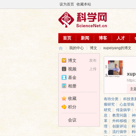
设为首页
收藏本站
首页
新闻
博客
人才
我的中心
博文
xupeiyang的博文
博文
发布
加为好友
视频
上传
xup
科
›
›
›
发送消息
基金
https
相册
主
收藏
有待分类
|
科技查
瘤研究
|
心血管病
积分
研究
|
传染病学
|
息
|
教育问题
|
神
会议
革
|
外科移植
|
突
理
|
创新评论
|
科
生
|
流行病学
|
科
学