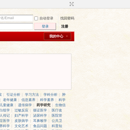
自动登录
找回密码
登录
注册
我的中心
索
|
引证分析
|
学习方法
|
学科分析
|
肿
|
老年健康
|
信息素养
|
科学素养
|
科学
儿童健康
|
遗传病学
|
药学研究
|
生物信
白组学
|
过敏反应
|
循证医学
|
医疗改
人传记
|
妇产科学
|
泌尿科学
|
医院管
症医学
|
皮肤病学
|
耳鼻喉学
|
公共卫
养科学
|
文化艺术
|
食品问题
|
科普知