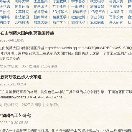
寿秘诀
|
网络大学
|
医生指南
|
珍宝收藏
|
学术会议
|
我爱唱歌
|
诺贝尔奖
|
数
研动态
|
体育运动
|
转基因学
|
哲学伦理
|
干细胞学
|
旅游美景
|
动植物学
|
世
日热点
|
文革研究
|
老虎苍蝇
|
3D打印术
|
智能科学
|
信息平台
|
大脑科学
|
动网络
|
依法治国
|
新闻媒体
|
精准医学
|
微信微博
|
创业创新
|
写作投稿
|
台
的自传
|
合指数法
|
加拿大好
|
画作学习
|
旅游活动
|
冠状病毒
|
许氏研究
|
历
正在由制药大国向制药强国跨越
2026-6-8 18:45
由制药大国向制药强国跨越 https://mp.weixin.qq.com/s/tX7QdrM4RBEoKw
用时3秒) 嗯，用户提到我国正在从制药大国向制药强国跨越，这是一个非常宏观的产
更深层次的 ...
类:
药学研究
|
857 次阅读
|
没有评论
能新药研发已步入快车道
2026-1-31 06:54
实正在重塑新药研发的格局，其角色已从辅助工具升级为核心创新引擎。下面这张图可以
aidflowchartTD A --B A--C A--D &nbs ...
类:
药学研究
|
2627 次阅读
|
没有评论
生物耦合工艺研究
2025-10-30 05:28
次进入一个高度交叉的前沿领域。化学-生物耦合工艺 是环境工程、化学工程和生物