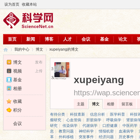
设为首页
收藏本站
首页
新闻
博客
人才
会议
基金
论文
我的中心
博文
xupeiyang的博文
博文
发布
加为好友
视频
上传
科
›
›
›
xupeiyang
发送消息
基金
相册
https://wap.science
收藏
主题
博文
相册
留言板
积分
有待分类
|
科技查新
|
信息分析
|
医学科普
|
科技
瘤研究
|
心血管病
|
肝脏病学
|
呼吸病学
|
肾脏病
会议
研究
|
传染病学
|
代谢病学
|
口腔健康
|
中医药学
|
息
|
教育问题
|
神经科学
|
情报机密
|
血液病学
|
革
|
外科移植
|
突发事件
|
经济问题
|
历史事件
|
学