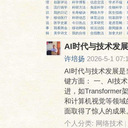
理
|
创新评论
|
科学博客
|
信息交流
|
学术不端
|
生
|
流行病学
|
科研方法
|
免疫科学
|
生物科学
|
识
|
我的日记
|
长寿秘诀
|
网络大学
|
医生指南
|
学
|
移动医疗
|
科研动态
|
体育运动
|
转基因学
|
说
|
医学史家
|
今日热点
|
文革研究
|
老虎苍蝇
|
事
|
我看两会
|
移动网络
|
依法治国
|
新闻媒体
|
辑
|
美学诗文
|
我的自传
|
合指数法
|
加拿大好
|
AI时代与技术发
网
许培扬
2026-5-1 07:
AI时代与技术发展
键方面： 一、AI技
进，如Transfor
和计算机视觉等领域
面取得了惊人的成果。 
个人分类:
网络技术
|