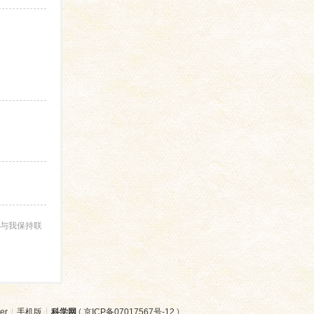
与我保持联
er
|
手机版
|
科学网
(
京ICP备07017567号-12
)