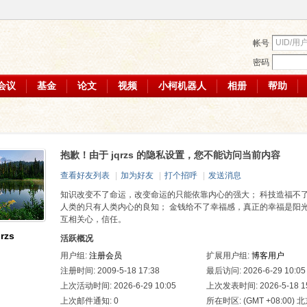
帐号
密码
会议
基金
论文
视频
小柯机器人
相册
帮助
抱歉！由于 jqrzs 的隐私设置，您不能访问当前内容
查看好友列表
|
加为好友
|
打个招呼
|
发送消息
知识改变不了命运，改变命运的只能依靠内心的强大； 科技造福不
人类的只有人类内心的良知； 金钱给不了幸福感，真正的幸福是阳
互相关心，信任。
qrzs
活跃概况
用户组:
注册会员
扩展用户组:
博客用户
注册时间: 2009-5-18 17:38
最后访问: 2026-6-29 10:05
上次活动时间: 2026-6-29 10:05
上次发表时间: 2026-5-18 15
上次邮件通知: 0
所在时区: (GMT +08:00) 北