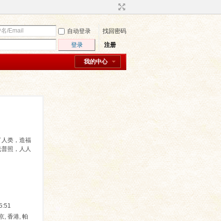
自动登录
找回密码
登录
注册
我的中心
了人类，造福
光普照，人人
:51
京, 香港, 帕