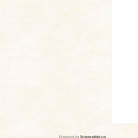
网
Powered by
ScienceNet.cn