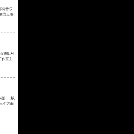
部将音乐
侧面反映
，而我却对
工作室主
基础》（以
三个方面