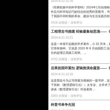
2024-8-22 22:20
《经典歌曲中的科学密码》2024年1月由
作品与科学知识巧妙结合的优秀科普图书，书 
了我国不同时期的革命、建设与生活实践历程， 
3418 次阅读
|
没有评论
工程理念书接踵 经验凝集创思涌——
2024-8-21 22:21
这是一本很不起眼的学术著作，小 32 开本
它情有独钟。它就是 2020 年 8 月由
任的赵瑾正高级工程师。 ...
3702 次阅读
|
没有评论
后果前因环紧扣 逻辑推演命题宣——
2024-8-21 22:20
这是我迄今为止写得最为艰难的一篇书评，这部
下简称 《数理逻辑引论》）太专业、太学术
谈谈《数理逻辑引论》对读者阅 ...
3263 次阅读
|
没有评论
科普书单争先冠