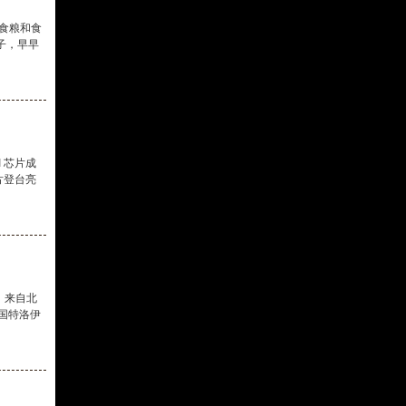
食粮和食
子，早早
I 芯片成
芯片登台亮
，来自北
国特洛伊