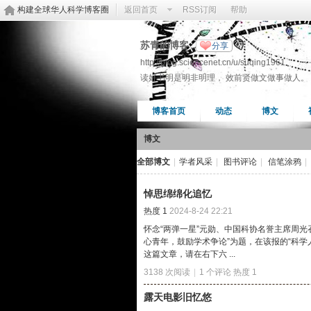
构建全球华人科学博客圈
返回首页
RSS订阅
帮助
苏青的博客
分享
http://blog.sciencenet.cn/u/suqing1961
读好书明是明非明理， 效前贤做文做事做人。
博客首页
动态
博文
博文
全部博文
|
学者风采
|
图书评论
|
信笔涂鸦
|
悼思绵绵化追忆
热度
1
2024-8-24 22:21
怀念“两弹一星”元勋、中国科协名誉主席周光
心青年，鼓励学术争论”为题，在该报的“科
这篇文章，请在右下六 ...
3138 次阅读
|
1 个评论
热度
1
露天电影旧忆悠