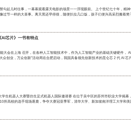
禁勾起儿时往事，一幕幕观看露天电影的场景一一浮现眼前。 上个世纪七十年，精神
像过节一样的大喜事。离天黑还早得很，随便扒拉几口饭，孩子们便兴高采烈搬着凳
《AI芯片》一书有特点
世界人工智能大会在上海 召开，在各种人工智能技术中，作为人工智能产业的基础关键硬件， A
年全国“大众创业，万众创新”活动周在合肥启动，我国具备领先创新技术的昆仑芯 2 代 AI 
ON国际大学生机器人大赛暨仿生足式机器人国际邀请赛 在位于吴中区的苏州市职业大学揭幕
10所高校的选手现场逐鹿，争夺大赛冠亚季军，清华大学、新加坡南洋理工大学和美