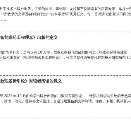
湖南科学技术出版社出版，主编为徐海、李艳群、龙超颖三位湖南省的科普专家。这是一
中所收录的文章选自“经典歌曲中的科学密码”优秀征文。每一首 经典歌曲都从不同的
...
《智能弹药工程理念》出版的意义
，封面简单朴素，全书仅有 10 万字，放在众多眼花缭乱的图书里，很难引起读者注意
国防工业出版社出版的《智能弹药装备工程理念》，作者是现任西安现代控制技术研究所院士
《数理逻辑引论》对读者阅读的意义
 2022 年 10 月由科学出版社出版的《数理逻辑引论——计算机科学与系统的天然
了，读懂、消化、理解都比较困难，更遑论用通俗的文字解读、评价。下面，我试着从