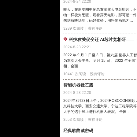
2024-8-24 22:20
昨天，在朋友圈中见老友晒露天电影照片，不
物一样极为乏匮，观看露天电影，那可是一件
来到放映场地，码好凳椅，用粉笔画地为 ...
3289 次阅读
|
没有评论
科技攻关促变迁 AI芯片竞相研——
2024-8-23 22:21
2022 年 9 月 1 日至 3 日，第六届 
为本次大会主角。 9 月 15 日， 2022 
相，全面 ...
10441 次阅读
|
没有评论
智能机器锋芒露
2024-8-23 22:20
2024年8月23日上午，2024ROBOC
京科技大学、西安交通大学、宁波工程学院等
大学的选手线上进行机器人表演。 全国 ...
3553 次阅读
|
没有评论
经典歌曲藏密码