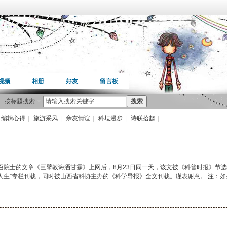
视频
相册
好友
留言板
按标题搜索
搜索
编辑心得
|
旅游采风
|
亲友情谊
|
科坛漫步
|
诗联拾趣
|
召院士的文章《巨擘教诲洒甘霖》上网后，8月23日同一天，该文被《科普时报》节选
学人生”专栏刊载，同时被山西省科协主办的《科学导报》全文刊载。谨表谢意。 注：