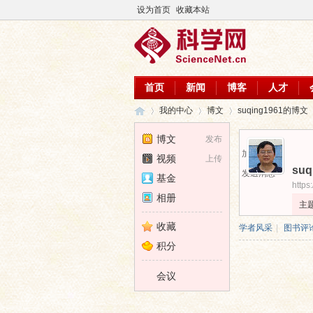
设为首页
收藏本站
首页
新闻
博客
人才
我的中心
博文
suqing1961的博文
博文
发布
加为好友
视频
上传
suq
科
›
›
›
发送消息
基金
https
相册
主
收藏
学者风采
|
图书评
积分
会议
学