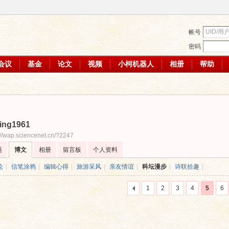
帐号
密码
会议
基金
论文
视频
小柯机器人
相册
帮助
ing1961
://wap.sciencenet.cn/?2247
题
博文
相册
留言板
个人资料
论
|
信笔涂鸦
|
编辑心得
|
旅游采风
|
亲友情谊
|
科坛漫步
|
诗联拾趣
|
1
2
3
4
5
6