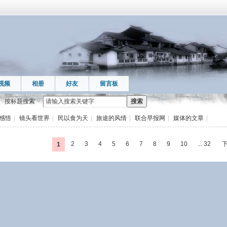
视频
相册
好友
留言板
按标题搜索
搜索
感悟
|
镜头看世界
|
民以食为天
|
旅途的风情
|
联合早报网
|
媒体的文章
|
2
3
4
5
6
7
8
9
10
... 32
1