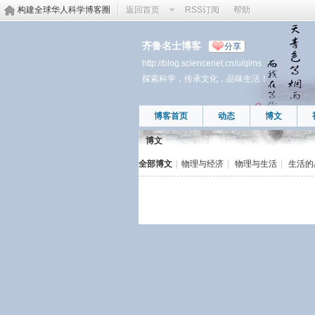
构建全球华人科学博客圈
返回首页
RSS订阅
帮助
齐鲁名士博客
分享
http://blog.sciencenet.cn/u/qlms
探索科学，传承文化，品味生活！
博客首页
动态
博文
博文
全部博文
|
物理与经济
|
物理与生活
|
生活的