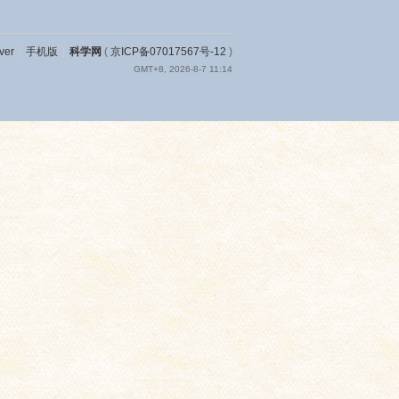
ver
|
手机版
|
科学网
(
京ICP备07017567号-12
)
GMT+8, 2026-8-7 11:14