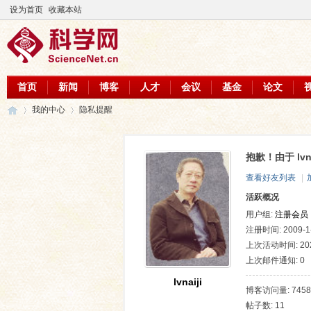
设为首页
收藏本站
首页
新闻
博客
人才
会议
基金
论文
我的中心
隐私提醒
抱歉！由于 lv
科
›
›
查看好友列表
|
活跃概况
用户组:
注册会员
注册时间: 2009-1-
上次活动时间: 2026
上次邮件通知: 0
lvnaiji
博客访问量: 7458
帖子数: 11
学