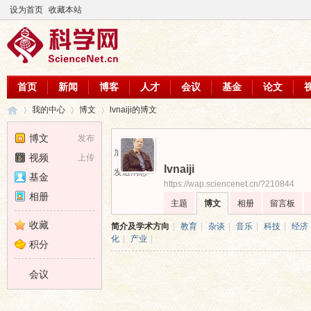
设为首页
收藏本站
首页
新闻
博客
人才
会议
基金
论文
我的中心
博文
lvnaiji的博文
博文
发布
加为好友
视频
上传
lvnaiji
科
›
›
›
发送消息
基金
https://wap.sciencenet.cn/?210844
相册
主题
博文
相册
留言板
收藏
简介及学术方向
|
教育
|
杂谈
|
音乐
|
科技
|
经济
化
|
产业
|
积分
会议
学