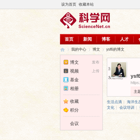
设为首页
收藏本站
首页
新闻
博客
人才
我的中心
博文
ysf6的博文
博文
发布
加为好友
视频
上传
ysf
科
›
›
›
发送消息
基金
https
相册
主
收藏
生活点滴
|
海洋生
文化
|
会议培训
|
积分
会议
学