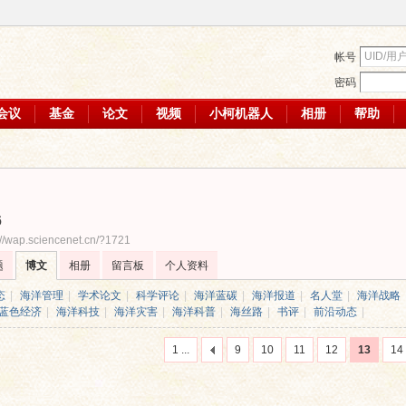
帐号
密码
会议
基金
论文
视频
小柯机器人
相册
帮助
6
://wap.sciencenet.cn/?1721
题
博文
相册
留言板
个人资料
态
|
海洋管理
|
学术论文
|
科学评论
|
海洋蓝碳
|
海洋报道
|
名人堂
|
海洋战略
蓝色经济
|
海洋科技
|
海洋灾害
|
海洋科普
|
海丝路
|
书评
|
前沿动态
|
1 ...
9
10
11
12
13
14