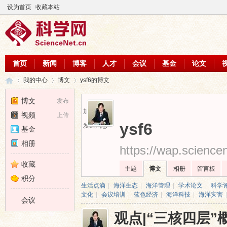
设为首页
收藏本站
首页
新闻
博客
人才
会议
基金
论文
我的中心
博文
ysf6的博文
博文
发布
加为好友
视频
上传
科
›
›
›
ysf6
发送消息
基金
相册
https://wap.science
收藏
主题
博文
相册
留言板
积分
生活点滴
|
海洋生态
|
海洋管理
|
学术论文
|
科学
文化
|
会议培训
|
蓝色经济
|
海洋科技
|
海洋灾害
|
会议
观点|“三核四层”
学