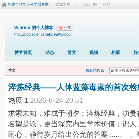
构建全球华人科学博客圈
返回首页
RSS订阅
帮助
Wildbull的个人博客
分享
http://blog.sciencenet.cn/u/Wildbull
博客首页
动态
博文
视频
相册
好
博文
按标题搜索
淬炼经典——人体蓝藻毒素的首次检
热度
1
2026-6-24 20:51
求索未知，难成于朝夕；淬炼经典，功贵
名望是论，更当深究内里学术价值；识人
耐心，静待岁月给出公允的答案 ...... 