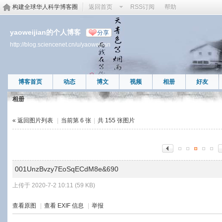
构建全球华人科学博客圈
返回首页
RSS订阅
帮助
yaoweijian的个人博客
分享
http://blog.sciencenet.cn/u/yaoweijian
博客首页
动态
博文
视频
相册
好友
相册
« 返回图片列表
|
当前第 6 张
|
共 155 张图片
001UnzBvzy7EoSqECdM8e&690
上传于 2020-7-2 10:11 (59 KB)
查看原图
|
查看 EXIF 信息
|
举报