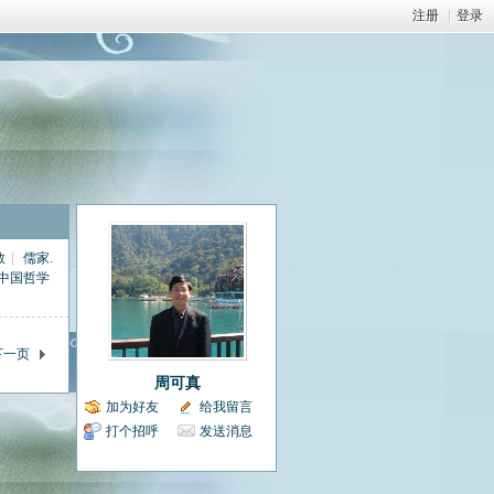
注册
|
登录
教
|
儒家.
中国哲学
下一页
周可真
加为好友
给我留言
打个招呼
发送消息