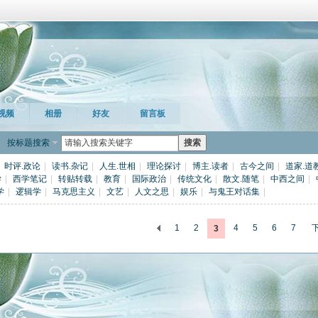
视频
相册
好友
留言板
按标题搜索
搜索
时评.政论
|
读书.杂记
|
人生.世相
|
理论探讨
|
博主.读者
|
古今之间
|
道家.道
学
|
西学笔记
|
转贴转载
|
教育
|
国际政治
|
传统文化
|
散文.随笔
|
中西之间
|
学
|
逻辑学
|
马克思主义
|
文艺
|
人文之思
|
娱乐
|
与鬼王对话集
|
1
2
4
5
6
7
3