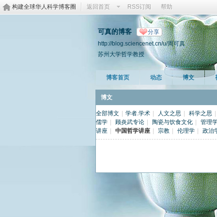
构建全球华人科学博客圈
返回首页
RSS订阅
帮助
可真的博客
分享
http://blog.sciencenet.cn/u/周可真
苏州大学哲学教授
博客首页
动态
博文
博文
全部博文
|
学者.学术
|
人文之思
|
科学之思
|
儒学
|
顾炎武专论
|
陶瓷与饮食文化
|
管理
讲座
|
中国哲学讲座
|
宗教
|
伦理学
|
政治