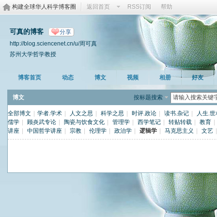
构建全球华人科学博客圈
返回首页
RSS订阅
帮助
可真的博客
分享
http://blog.sciencenet.cn/u/周可真
苏州大学哲学教授
博客首页
动态
博文
视频
相册
好友
博文
按标题搜索
全部博文
|
学者.学术
|
人文之思
|
科学之思
|
时评.政论
|
读书.杂记
|
人生.世
儒学
|
顾炎武专论
|
陶瓷与饮食文化
|
管理学
|
西学笔记
|
转贴转载
|
教育
|
讲座
|
中国哲学讲座
|
宗教
|
伦理学
|
政治学
|
逻辑学
|
马克思主义
|
文艺
|