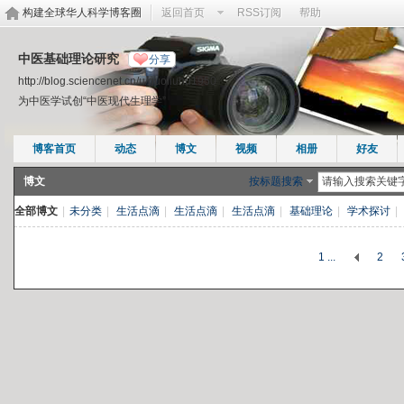
构建全球华人科学博客圈
返回首页
RSS订阅
帮助
中医基础理论研究
分享
http://blog.sciencenet.cn/u/guoliuhu1950
为中医学试创“中医现代生理学”
博客首页
动态
博文
视频
相册
好友
博文
按标题搜索
全部博文
|
未分类
|
生活点滴
|
生活点滴
|
生活点滴
|
基础理论
|
学术探讨
|
1 ...
2