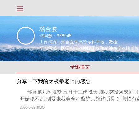
杨金波
访问数：
358945
工作情况：邢台医学高等专科学校，教授
研究领域：医学科学->神经系统和精神疾病->脑血
全部博文
分享一下我的太极拳老师的感想
邢台第九医院赞 五月十三傍晚天 脑梗突发须臾间 
开始稳不乱 别紧张我会全程监护…隐约听见 别害怕有点疼
2026-5-29 10:00