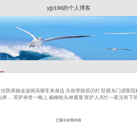
yjp196的个人博客
管结构、功能异常及相关疾病
主任医师杨金波闻讯驱车来身边 头前带路双闪灯 眨眼东门进医院
… 菩萨来世一晚上 杨柳枝头神通显 医护人员忙一夜没有下班又上
已展示全部内容