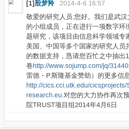
[1]
殷梦羚
2014-4-6 16:57
敬爱的研究人员:您好。我们是武汉
的小组成员，正在进行一项数字环
题研究，该项目由信息科学领域专家Dav
美国、中国等多个国家的研究人员
的数据支持，恳请您百忙之中抽出1
卷
http://www.sojump.com/jq/3144
雷德・P.斯隆基金赞助）的更多信
http://cics.cci.utk.edu/cicsprojects
research.eu.
对您的大力协作再次
院TRUST项目组2014年4月6日