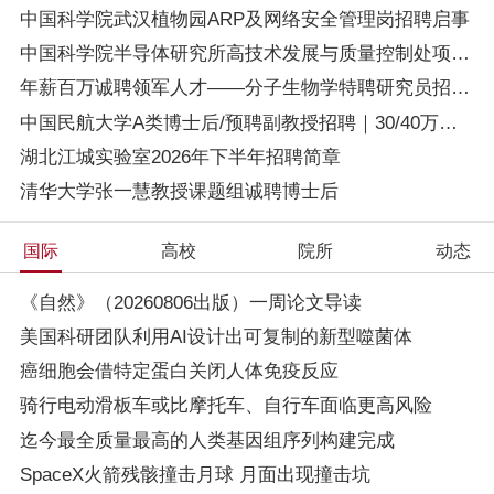
中国科学院武汉植物园ARP及网络安全管理岗招聘启事
中国科学院半导体研究所高技术发展与质量控制处项目主管招聘启事
年薪百万诚聘领军人才——分子生物学特聘研究员招聘启事
中国民航大学A类博士后/预聘副教授招聘｜30/40万保底年薪+国家级项目+留校机会｜机载智能仪器开发方向
湖北江城实验室2026年下半年招聘简章
清华大学张一慧教授课题组诚聘博士后
国际
高校
院所
动态
《自然》（20260806出版）一周论文导读
美国科研团队利用AI设计出可复制的新型噬菌体
癌细胞会借特定蛋白关闭人体免疫反应
骑行电动滑板车或比摩托车、自行车面临更高风险
迄今最全质量最高的人类基因组序列构建完成
SpaceX火箭残骸撞击月球 月面出现撞击坑