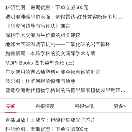
科研绘图，暑期优惠！下单立减500元
透明混沌编码超表面，解锁雷达-红外兼容隐身多尺度设计
《研究问题导向写作法》前言
深耕学术交流内生价值的相关建议
地球大气碳温调节机制——二氧化碳的岩气循环
如何撰写一本跨学科的英文国际学术专著
MDPI Books 图书类型介绍 (三)
广泛使用的聚乙烯塑料可能会损害你的肝脏
波尔图：杜罗河畔的惊魂与治愈
塑造欧洲近代植物学格局的马德里皇家植物园里程碑式园长
要闻
科报深度
科报快讯
更多>
直播回放丨王成立：钽酸锂集成光子芯片
科研绘图，暑期优惠！下单立减500元